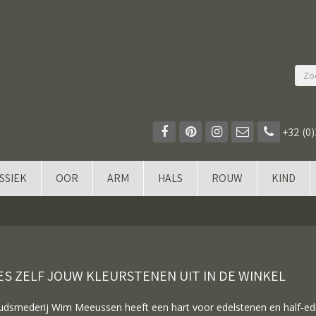
+32 (0)
SSIEK
OOR
ARM
HALS
ROUW
KIND
ES ZELF JOUW KLEURSTENEN UIT IN DE WINKEL
dsmederij Wim Meeussen heeft een hart voor edelstenen en half-edels