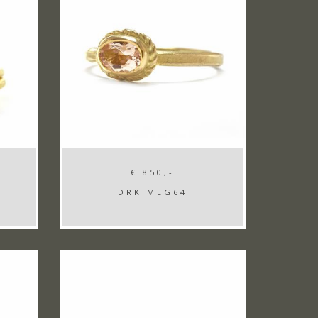
€ 850,-
DRK MEG64