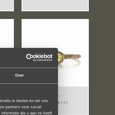
Over
€ 645,-
 media te bieden en om ons
DRDK LB162
ze partners voor social
nformatie die u aan ze heeft