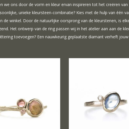
en we ons door de vorm en kleur ervan inspireren tot het creëren va
soonlijke, unieke kleursteen-combinatie? Kies met de hulp van één 
 in de winkel. Door de natuurlijke oorsprong van de kleurstenen, is el
zend. Het ontwerp van de ring passen wij in het atelier aan aan de kleur
ittering toevoegen? Een nauwkeurig geplaatste diamant verheft jouw 