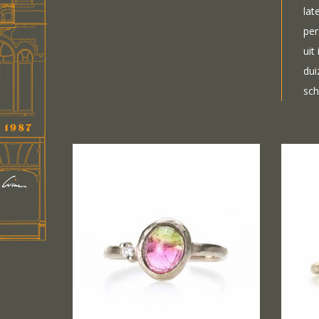
lat
per
uit
dui
sch