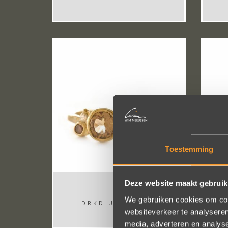
Toestemming
Deze website maakt gebruik
We gebruiken cookies om cont
DRKD UNIEK M...
websiteverkeer te analyseren
media, adverteren en analys