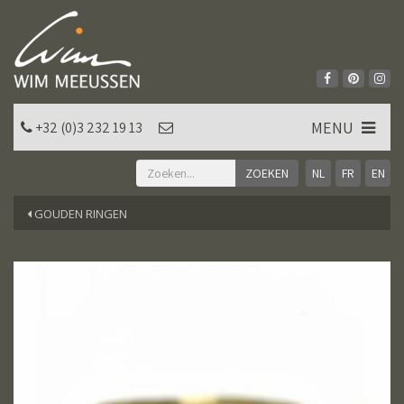
MENU
+32 (0)3 232 19 13
NL
FR
EN
GOUDEN RINGEN