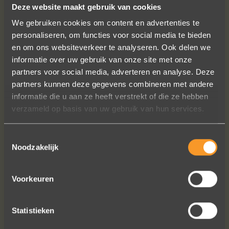
Deze website maakt gebruik van cookies
VOLG ONS OP SOCIALE MEDIA
We gebruiken cookies om content en advertenties te
personaliseren, om functies voor social media te bieden
en om ons websiteverkeer te analyseren. Ook delen we
informatie over uw gebruik van onze site met onze
partners voor social media, adverteren en analyse. Deze
partners kunnen deze gegevens combineren met andere
informatie die u aan ze heeft verstrekt of die ze hebben
A+ voor ontwerp, klantenservice.
verzameld op basis van uw gebruik van hun services.
Bedankt voor al je inspanningen en
geduld toen we deze ringen
Toestemmingsselectie
ontdekten. Ze zijn gewoonweg perfect
Noodzakelijk
voor ons. We hebben ongeveer een
jaar lang online naar ringen gekeken,
Voorkeuren
we zijn naar veel winkels geweest en
niets voelde helemaal goed. Jouw
ontwerpen zijn uniek, goed gemaakt
Statistieken
en haalbaar.