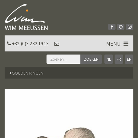
MENU
+32 (0)3 232 19 13
NL
FR
EN
GOUDEN RINGEN