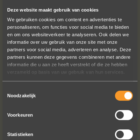
Deze website maakt gebruik van cookies
We gebruiken cookies om content en advertenties te
VOLG ONS OP SOCIALE MEDIA
personaliseren, om functies voor social media te bieden
en om ons websiteverkeer te analyseren. Ook delen we
informatie over uw gebruik van onze site met onze
partners voor social media, adverteren en analyse. Deze
partners kunnen deze gegevens combineren met andere
informatie die u aan ze heeft verstrekt of die ze hebben
verzameld op basis van uw gebruik van hun services.
Sieraden online besteld: de ring is
subliem! Zoals altijd! Het maakt mijn
Toestemmingsselectie
verzameling compleet ??
Noodzakelijk
Ik dank het hele team hartelijk voor dit
prachtige juweeltje, en ook voor jullie
Voorkeuren
vriendelijkheid tijdens onze
gesprekken!
Nathalie Diaz Perez
Statistieken