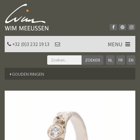
MENU
+32 (0)3 232 19 13
NL
FR
EN
GOUDEN RINGEN