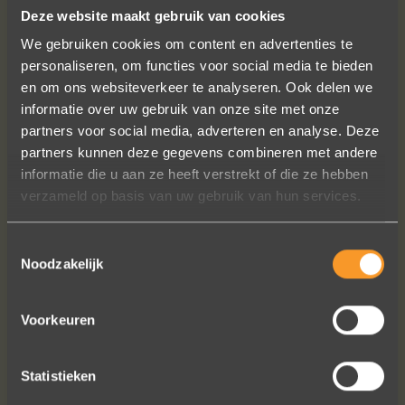
Deze website maakt gebruik van cookies
VOLG ONS OP SOCIALE MEDIA
We gebruiken cookies om content en advertenties te
personaliseren, om functies voor social media te bieden
en om ons websiteverkeer te analyseren. Ook delen we
informatie over uw gebruik van onze site met onze
partners voor social media, adverteren en analyse. Deze
partners kunnen deze gegevens combineren met andere
informatie die u aan ze heeft verstrekt of die ze hebben
verzameld op basis van uw gebruik van hun services.
In de ban van uw creaties zijn we
bezig met onze derde bestelling (uit
Frankrijk). De ontvangst is altijd zo
Toestemmingsselectie
Noodzakelijk
vriendelijk, het team reageert snel en
uitstekend advies. We hebben zojuist
een ring laten verstellen en er een
Voorkeuren
paar steentjes aan toegevoegd, het
resultaat is werkelijk schitterend. U
heeft ons volledige vertrouwen.
Statistieken
Eric Marfort