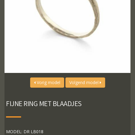
Vorig model
Volgend model
FIJNE RING MET BLAADJES
MODEL: DR LB018