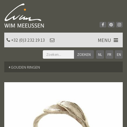
MENU
+32 (0)3 232 19 13
NL
FR
EN
GOUDEN RINGEN