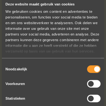
Deze website maakt gebruik van cookies
VOLG ONS OP SOCIALE MEDIA
We gebruiken cookies om content en advertenties te
personaliseren, om functies voor social media te bieden
en om ons websiteverkeer te analyseren. Ook delen we
informatie over uw gebruik van onze site met onze
partners voor social media, adverteren en analyse. Deze
partners kunnen deze gegevens combineren met andere
informatie die u aan ze heeft verstrekt of die ze hebben
verzameld op basis van uw gebruik van hun services.
Wat een vakmanschap! De sierraden
zijn gewoon prachtig en subtiel
tegelijk. Héél veel waar voor je geld. In
Toestemmingsselectie
Noodzakelijk
het echt zijn ze eigenlijk mooier dan
op de foto's.
We bestelden online, maar er wordt
Voorkeuren
contact met je onderhouden alsof je
in de winkel staat.
Het is eigenlijk een feestje om bij Wim
Statistieken
Meeusen sierraden aan te schaffen!