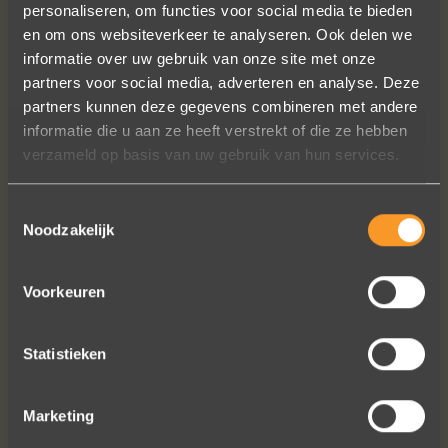
personaliseren, om functies voor social media te bieden
en om ons websiteverkeer te analyseren. Ook delen we
informatie over uw gebruik van onze site met onze
partners voor social media, adverteren en analyse. Deze
Wat een prachtige sieraden! Na mn
partners kunnen deze gegevens combineren met andere
trouwring heb ik nu aan mn andere
informatie die u aan ze heeft verstrekt of die ze hebben
hand ook een juweeltje. Zo trots als
verzameld op basis van uw gebruik van hun services.
een pauw ben ik.
Marijn Melis
Toestemmingsselectie
Noodzakelijk
Voorkeuren
Statistieken
Marketing
Bekijk al onze reviews