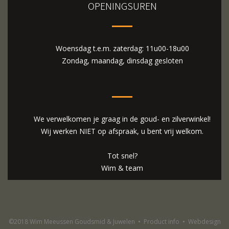
OPENINGSUREN
Woensdag t.e.m. zaterdag: 11u00-18u00
Zondag, maandag, dinsdag gesloten
We verwelkomen je graag in de goud- en zilverwinkel!
Wij werken NIET op afspraak, u bent vrij welkom.
Tot snel?
Wim & team
©2018 Wim Meeussen Goudsmid & Juwelen
•
Product info
•
Webdesign