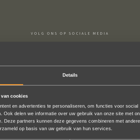
VOLG ONS OP SOCIALE MEDIA
Details
ige sieraden! Na mn trouwring heb ik nu aan mn andere hand ook ee
 van cookies
trots als een pauw ben ik.
ent en advertenties te personaliseren, om functies voor social
Marijn Melis
. Ook delen we informatie over uw gebruik van onze site met on
e. Deze partners kunnen deze gegevens combineren met andere i
erzameld op basis van uw gebruik van hun services.