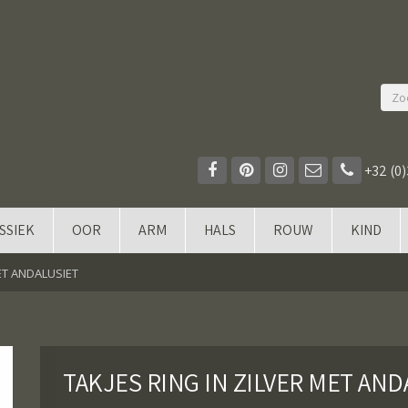
+32 (0)
SSIEK
OOR
ARM
HALS
ROUW
KIND
MET ANDALUSIET
TAKJES RING IN ZILVER MET AND