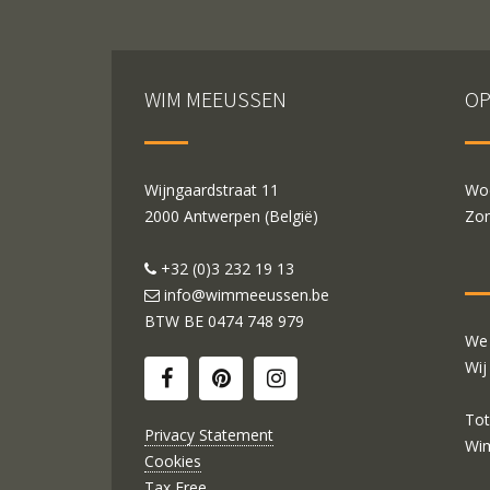
WIM MEEUSSEN
OP
Wijngaardstraat 11
Woe
2000 Antwerpen (België)
Zon
+32 (0)3 232 19 13
info@wimmeeussen.be
BTW BE
0474 748 979
We 
Wij
Tot
Privacy Statement
Wi
Cookies
Tax Free