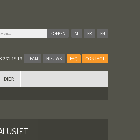
NL
FR
EN
3 232 19 13
TEAM
NIEUWS
FAQ
CONTACT
DIER
ALUSIET