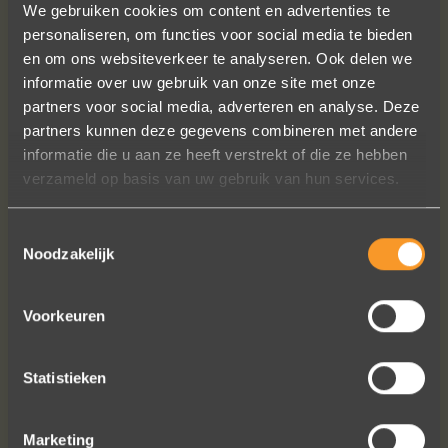
We gebruiken cookies om content en advertenties te
personaliseren, om functies voor social media te bieden
en om ons websiteverkeer te analyseren. Ook delen we
informatie over uw gebruik van onze site met onze
partners voor social media, adverteren en analyse. Deze
partners kunnen deze gegevens combineren met andere
Een droom die uitkomt, de ringen zijn
informatie die u aan ze heeft verstrekt of die ze hebben
prachtig afgewerkt, perfecte kwaliteit.
verzameld op basis van uw gebruik van hun services.
We zijn liefdevol geholpen en ze
waren op tijd klaar. Kan niet anders
Toestemmingsselectie
zeggen dan AANRADER op elk vlak!
Noodzakelijk
Ennio Drost
Voorkeuren
Statistieken
Marketing