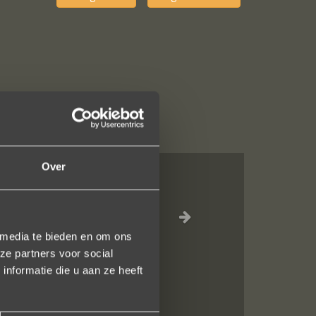
Over
al, verzorgde
ot het versturen
 media te bieden en om ons
uidelijk gezegd
ze partners voor social
nformatie die u aan ze heeft