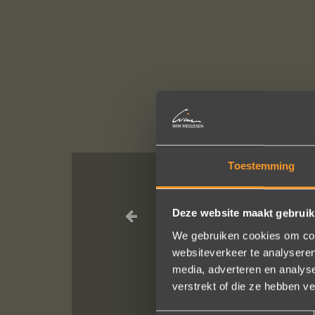
Toestemming
Wat een prac
Deze website maakt gebruik
service, punctu
We gebruiken cookies om cont
van van de rin
websiteverkeer te analyseren
media, adverteren en analys
verstrekt of die ze hebben v