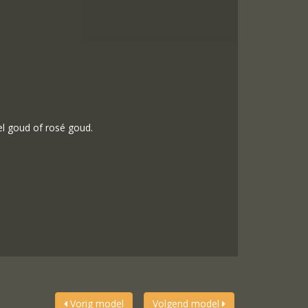
l goud of rosé goud.
Vorig model
Volgend model