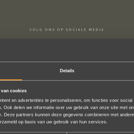
VOLG ONS OP SOCIALE MEDIA
Details
htige ervaring ! Heel professioneel team, persoonlijk en warm ontha
 van cookies
eel in het uitvoeren van de bestelling, permanent contact per email t
ent en advertenties te personaliseren, om functies voor social
gen (we wonen in het buitenland). Alles tip top en dat mag hoog en d
. Ook delen we informatie over uw gebruik van onze site met on
worden.
e. Deze partners kunnen deze gegevens combineren met andere i
Brigitte Antoine Guiet
erzameld op basis van uw gebruik van hun services.
Bekijk al onze reviews