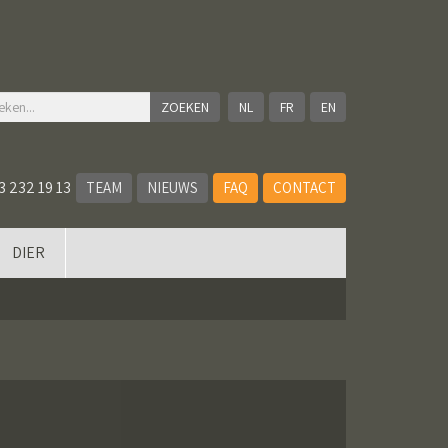
NL
FR
EN
3 232 19 13
TEAM
NIEUWS
FAQ
CONTACT
DIER