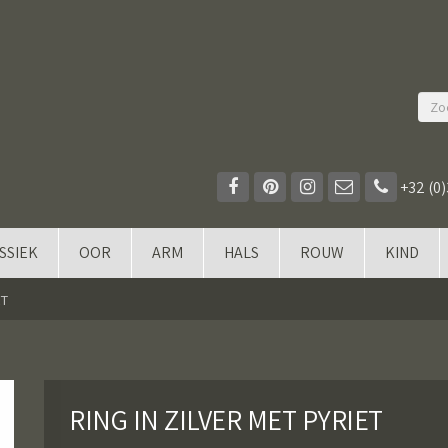
+32 (0)
SSIEK
OOR
ARM
HALS
ROUW
KIND
ET
RING IN ZILVER MET PYRIET