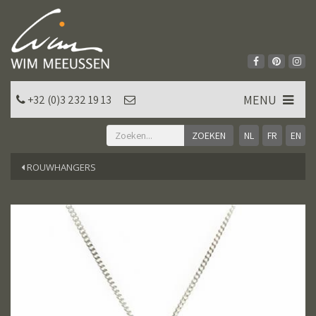
MENU
+32 (0)3 232 19 13
NL
FR
EN
ROUWHANGERS