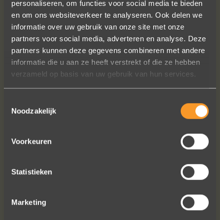
personaliseren, om functies voor social media te bieden
en om ons websiteverkeer te analyseren. Ook delen we
informatie over uw gebruik van onze site met onze
partners voor social media, adverteren en analyse. Deze
In de ban van uw creaties zijn we
partners kunnen deze gegevens combineren met andere
bezig met onze derde bestelling (uit
informatie die u aan ze heeft verstrekt of die ze hebben
Frankrijk). De ontvangst is altijd zo
verzameld op basis van uw gebruik van hun services.
vriendelijk, het team reageert snel en
uitstekend advies. We hebben zojuist
Toestemmingsselectie
een ring laten verstellen en er een
Noodzakelijk
paar steentjes aan toegevoegd, het
resultaat is werkelijk schitterend. U
heeft ons volledige vertrouwen.
Voorkeuren
Eric Marfort
Statistieken
Marketing
Bekijk al onze reviews