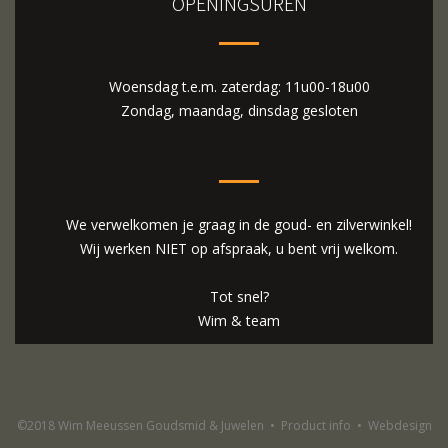
OPENINGSUREN
Woensdag t.e.m. zaterdag: 11u00-18u00
Zondag, maandag, dinsdag gesloten
We verwelkomen je graag in de goud- en zilverwinkel!
Wij werken NIET op afspraak, u bent vrij welkom.
Tot snel?
Wim & team
©2018 Wim Meeussen Goudsmid & Juwelen
•
Product info
•
Webdesign