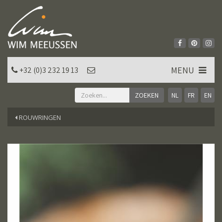
MENU
+32 (0)3 232 19 13
NL
FR
EN
ROUWRINGEN