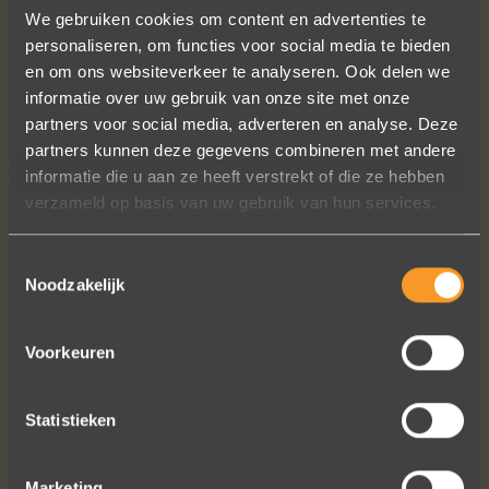
We gebruiken cookies om content en advertenties te
personaliseren, om functies voor social media te bieden
en om ons websiteverkeer te analyseren. Ook delen we
informatie over uw gebruik van onze site met onze
partners voor social media, adverteren en analyse. Deze
partners kunnen deze gegevens combineren met andere
Sieraden online besteld: de ring is
informatie die u aan ze heeft verstrekt of die ze hebben
subliem! Zoals altijd! Het maakt mijn
verzameld op basis van uw gebruik van hun services.
verzameling compleet ??
Ik dank het hele team hartelijk voor dit
Toestemmingsselectie
prachtige juweeltje, en ook voor jullie
Noodzakelijk
vriendelijkheid tijdens onze
gesprekken!
Voorkeuren
Nathalie Diaz Perez
Statistieken
Marketing