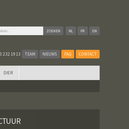
NL
FR
EN
3 232 19 13
TEAM
NIEUWS
FAQ
CONTACT
DIER
CTUUR