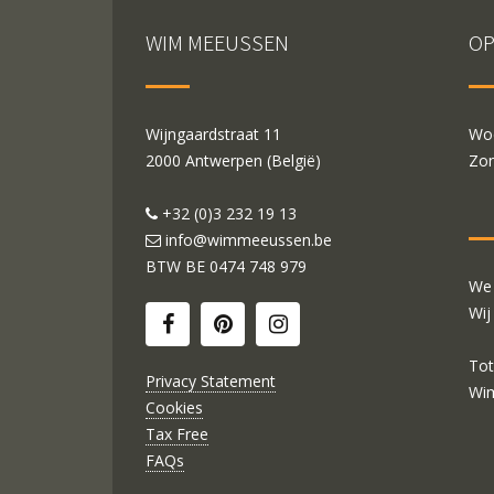
WIM MEEUSSEN
OP
Wijngaardstraat 11
Woe
2000 Antwerpen (België)
Zon
+32 (0)3 232 19 13
info@wimmeeussen.be
BTW BE
0474 748 979
We 
Wij
Tot
Privacy Statement
Wi
Cookies
Tax Free
FAQs