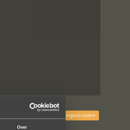
Vorig model
Volgend model
Over