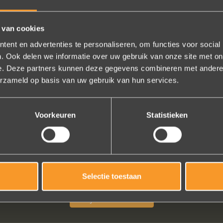
VOLG ONS OP SOCIALE MEDIA
 van cookies
ent en advertenties te personaliseren, om functies voor social
. Ook delen we informatie over uw gebruik van onze site met on
e. Deze partners kunnen deze gegevens combineren met andere i
erzameld op basis van uw gebruik van hun services.
Voorkeuren
Statistieken
tige ervaring ! Heel professioneel team, persoonlijk en warm onthaa
el in het uitvoeren van de bestelling, permanent contact per email to
en (we wonen in het buitenland). Alles tip top en dat mag hoog en du
worden.
Selectie toestaan
Brigitte Antoine Guiet
Bekijk al onze reviews