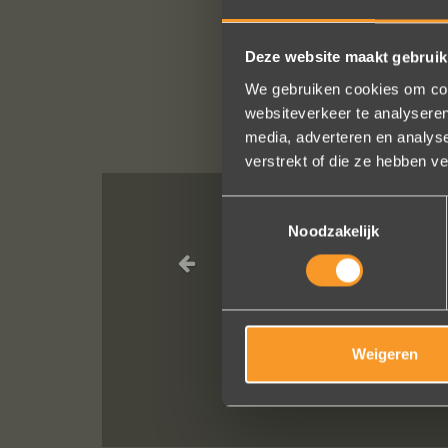
Deze website maakt gebruik
We gebruiken cookies om cont
websiteverkeer te analyseren
media, adverteren en analys
verstrekt of die ze hebben v
Toestemmingsselectie
Noodzakelijk
Wat een prach
service, punctue
van van de ring
Weigeren