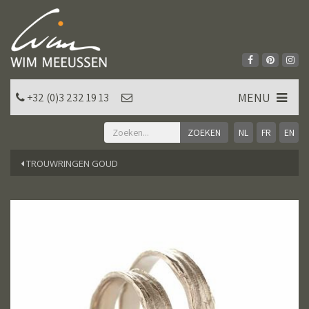
MENU
+32 (0)3 232 19 13
NL
FR
EN
TROUWRINGEN GOUD