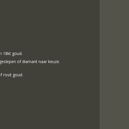
in 18kt goud.
 geslepen of diamant naar keuze.
of rosé goud.