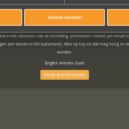
Selectie toestaan
arm onthaal, verzorgde
r email tot het versturen
hoog en duidelijk gezegd
Bekijk al onze reviews