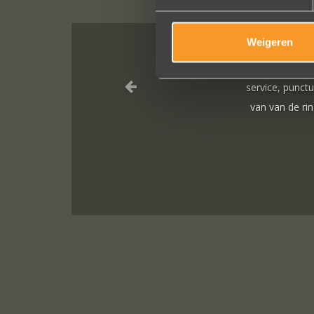
Weigeren
 een prachtige ervaring ! Heel professioneel team, persoonlijk en w
ce, punctueel in het uitvoeren van de bestelling, permanent contact pe
van de ringen (we wonen in het buitenland). Alles tip top en dat mag 
worden.
Brigitte Antoine Guiet