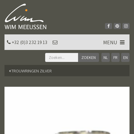
MENU
+32 (0)3 232 19 13
NL
FR
EN
TROUWRINGEN ZILVER