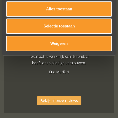
Alles toestaan
In de ban van uw creaties zijn we
bezig met onze derde bestelling (uit
Frankrijk). De ontvangst is altijd zo
Selectie toestaan
vriendelijk, het team reageert snel en
uitstekend advies. We hebben zojuist
Weigeren
een ring laten verstellen en er een
paar steentjes aan toegevoegd, het
resultaat is werkelijk schitterend. U
heeft ons volledige vertrouwen.
Eric Marfort
Bekijk al onze reviews