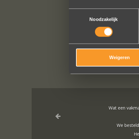
Toestemmingsselectie
Noodzakelijk
Weigeren
raden zijn gewoon prachtig en subtiel tegelijk. Héél veel waar voor j
 het echt zijn ze eigenlijk mooier dan op de foto's.
r er wordt contact met je onderhouden alsof je in de winkel staat.
 een feestje om bij Wim Meeusen sierraden aan te schaffen!