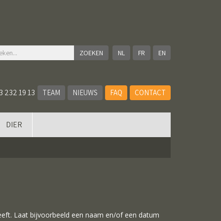
NL
FR
EN
3 232 19 13
TEAM
NIEUWS
FAQ
CONTACT
DIER
eeft. Laat bijvoorbeeld een naam en/of een datum