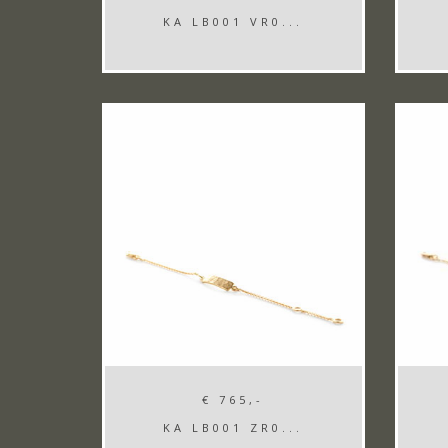
KA LB001 VR0...
€ 765,-
KA LB001 ZR0...