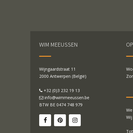
WIM MEEUSSEN
OP
Wijngaardstraat 11
Woe
2000 Antwerpen (België)
Zon
+32 (0)3 232 19 13
info@wimmeeussen.be
BTW BE
0474 748 979
We 
Wij
Tot