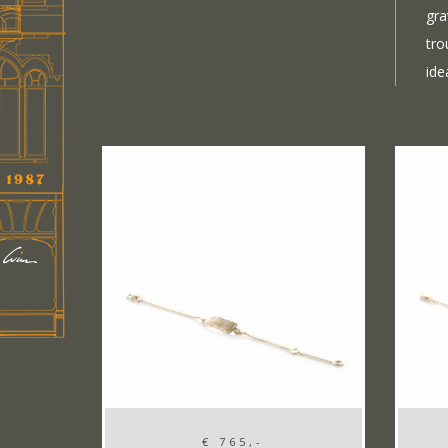
gra
tro
ide
€ 765,-