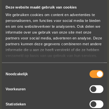
Deze website maakt gebruik van cookies
We gebruiken cookies om content en advertenties te
VOLG ONS OP SOCIALE MEDIA
personaliseren, om functies voor social media te bieden
en om ons websiteverkeer te analyseren. Ook delen we
informatie over uw gebruik van onze site met onze
partners voor social media, adverteren en analyse. Deze
partners kunnen deze gegevens combineren met andere
informatie die u aan ze heeft verstrekt of die ze hebben
verzameld op basis van uw gebruik van hun services.
Wat een prachtige ervaring ! Heel
professioneel team, persoonlijk en
Toestemmingsselectie
warm onthaal, verzorgde service,
Noodzakelijk
punctueel in het uitvoeren van de
bestelling, permanent contact per
email tot het versturen van van de
Voorkeuren
ringen (we wonen in het buitenland).
Alles tip top en dat mag hoog en
Statistieken
duidelijk gezegd worden.