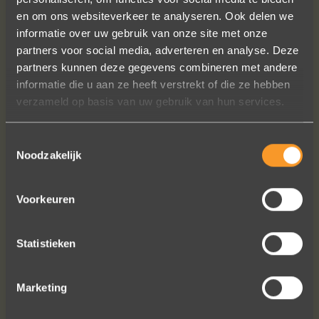
en om ons websiteverkeer te analyseren. Ook delen we
informatie over uw gebruik van onze site met onze
partners voor social media, adverteren en analyse. Deze
In de ban van uw creaties zijn we
partners kunnen deze gegevens combineren met andere
bezig met onze derde bestelling (uit
informatie die u aan ze heeft verstrekt of die ze hebben
Frankrijk). De ontvangst is altijd zo
verzameld op basis van uw gebruik van hun services.
vriendelijk, het team reageert snel en
uitstekend advies. We hebben zojuist
een ring laten verstellen en er een
Toestemmingsselectie
paar steentjes aan toegevoegd, het
Noodzakelijk
resultaat is werkelijk schitterend. U
heeft ons volledige vertrouwen.
Voorkeuren
Eric Marfort
Statistieken
Marketing
Bekijk al onze reviews