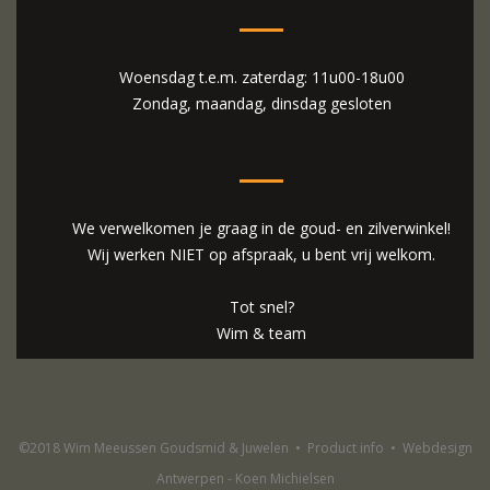
Woensdag t.e.m. zaterdag: 11u00-18u00
Zondag, maandag, dinsdag gesloten
We verwelkomen je graag in de goud- en zilverwinkel!
Wij werken NIET op afspraak, u bent vrij welkom.
Tot snel?
Wim & team
©2018 Wim Meeussen Goudsmid & Juwelen
•
Product info
•
Webdesign
Antwerpen - Koen Michielsen