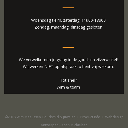
Woensdag t.e.m. zaterdag: 11u00-18u00
Zondag, maandag, dinsdag gesloten
We verwelkomen je graag in de goud- en zilverwinkel!
Wij werken NIET op afspraak, u bent vrij welkom.
Tot snel?
Wim & team
©2018 Wim Meeussen Goudsmid & Juwelen
•
Product info
•
Webdesign
Antwerpen - Koen Michielsen