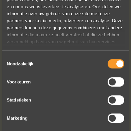
en om ons websiteverkeer te analyseren. Ook delen we
informatie over uw gebruik van onze site met onze
partners voor social media, adverteren en analyse. Deze
Een droom die uitkomt, de ringen zijn
partners kunnen deze gegevens combineren met andere
prachtig afgewerkt, perfecte kwaliteit.
informatie die u aan ze heeft verstrekt of die ze hebben
We zijn liefdevol geholpen en ze
verzameld op basis van uw gebruik van hun services.
waren op tijd klaar. Kan niet anders
zeggen dan AANRADER op elk vlak!
Toestemmingsselectie
Ennio Drost
Noodzakelijk
Voorkeuren
Statistieken
Marketing
Bekijk al onze reviews