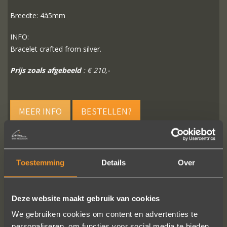
Breedte: 4à5mm
INFO:
Bracelet crafted from silver.
Prijs zoals afgebeeld
: € 210,-
MEER INFO
BESTELLEN?
Toestemming
Details
Over
VOLG ONS OP SOCIALE MEDIA
Deze website maakt gebruik van cookies
We gebruiken cookies om content en advertenties te
personaliseren, om functies voor social media te bieden