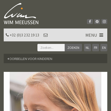
MENU
+32 (0)3 232 19 13
NL
FR
EN
OORBELLEN VOOR KINDEREN