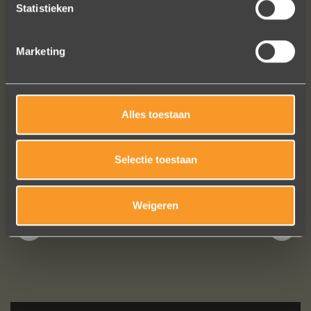
we zijn naar veel winkels geweest en
Statistieken
niets voelde helemaal goed. Jouw
ontwerpen zijn uniek, goed gemaakt
Marketing
en haalbaar.
Jak Wonderly
Alles toestaan
Bekijk al onze reviews
Selectie toestaan
Weigeren