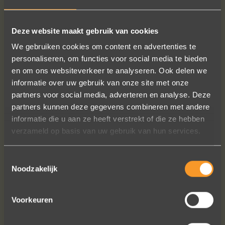
MEER INFO
BESTELLEN?
Deze website maakt gebruik van cookies
We gebruiken cookies om content en advertenties te
personaliseren, om functies voor social media te bieden
VOLG ONS OP SOCIALE MEDIA
en om ons websiteverkeer te analyseren. Ook delen we
informatie over uw gebruik van onze site met onze
partners voor social media, adverteren en analyse. Deze
partners kunnen deze gegevens combineren met andere
informatie die u aan ze heeft verstrekt of die ze hebben
verzameld op basis van uw gebruik van hun services.
A+ voor ontwerp, klantenservice.
Toestemmingsselectie
Bedankt voor al je inspanningen en
Noodzakelijk
geduld toen we deze ringen
ontdekten. Ze zijn gewoonweg perfect
Voorkeuren
voor ons. We hebben ongeveer een
jaar lang online naar ringen gekeken,