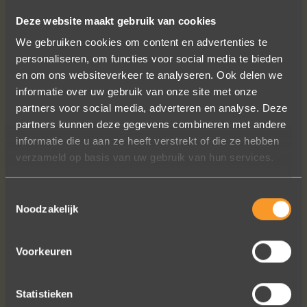
Deze website maakt gebruik van cookies
We gebruiken cookies om content en advertenties te
VOLG ONS OP SOCIALE MEDIA
personaliseren, om functies voor social media te bieden
en om ons websiteverkeer te analyseren. Ook delen we
informatie over uw gebruik van onze site met onze
partners voor social media, adverteren en analyse. Deze
partners kunnen deze gegevens combineren met andere
informatie die u aan ze heeft verstrekt of die ze hebben
verzameld op basis van uw gebruik van hun services.
Een droom die uitkomt, de ringen zijn
prachtig afgewerkt, perfecte kwaliteit.
Toestemmingsselectie
We zijn liefdevol geholpen en ze
Noodzakelijk
waren op tijd klaar. Kan niet anders
zeggen dan AANRADER op elk vlak!
Voorkeuren
Ennio Drost
Statistieken