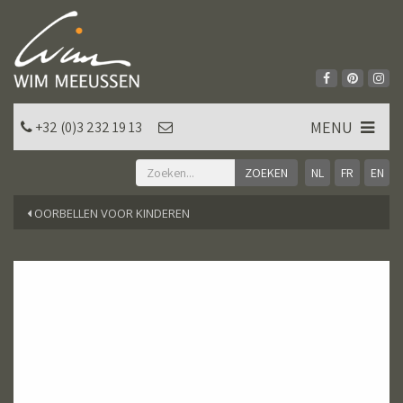
MENU
+32 (0)3 232 19 13
NL
FR
EN
OORBELLEN VOOR KINDEREN