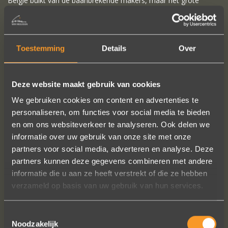
België bulkt van de baanbrekende makers, maar het grote
publiek is zich daar veel te weinig van bewust. Makers met
passie verdienen een podium, en daarom lanceerden "De
Makers" een uitdaging gericht aan ALLE makers (professionals,
Toestemming
Details
Over
doe-het-zelf-makers, leerlingen): "Toon wat jij maakt en win
jezelf in 3D"!
Uit alle inzendingen selecteerde een jury 4 winnaars, en er was
Deze website maakt gebruik van cookies
ook één winnaar van de publieksprijs: "Wim Meeussen"!
We gebruiken cookies om content en advertenties te
personaliseren, om functies voor social media te bieden
De 5 winnaars kregen een 3D-selfie.
en om ons websiteverkeer te analyseren. Ook delen we
informatie over uw gebruik van onze site met onze
partners voor social media, adverteren en analyse. Deze
partners kunnen deze gegevens combineren met andere
VOLG ONS OP SOCIALE MEDIA
informatie die u aan ze heeft verstrekt of die ze hebben
verzameld op basis van uw gebruik van hun services.
Toestemmingsselectie
Noodzakelijk