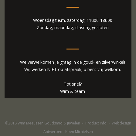
Woensdag t.e.m. zaterdag: 11u00-18u00
Zondag, maandag, dinsdag gesloten
We verwelkomen je graag in de goud- en zilverwinkel!
Wij werken NIET op afspraak, u bent vrij welkom.
Tot snel?
Wim & team
©2018 Wim Meeussen Goudsmid & Juwelen
•
Product info
•
Webdesign
Antwerpen - Koen Michielsen