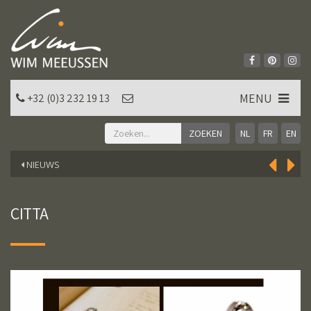
MENU
+32 (0)3 232 19 13
NL
FR
EN
NIEUWS
CITTA