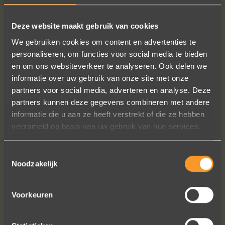
gunnen."
Deze website maakt gebruik van cookies
We gebruiken cookies om content en advertenties te
personaliseren, om functies voor social media te bieden
VOLG ONS OP SOCIALE MEDIA
en om ons websiteverkeer te analyseren. Ook delen we
informatie over uw gebruik van onze site met onze
partners voor social media, adverteren en analyse. Deze
partners kunnen deze gegevens combineren met andere
informatie die u aan ze heeft verstrekt of die ze hebben
verzameld op basis van uw gebruik van hun services.
A+ voor ontwerp, klantenservice.
Toestemmingsselectie
Bedankt voor al je inspanningen en
Noodzakelijk
geduld toen we deze ringen
ontdekten. Ze zijn gewoonweg perfect
voor ons. We hebben ongeveer een
Voorkeuren
jaar lang online naar ringen gekeken,
we zijn naar veel winkels geweest en