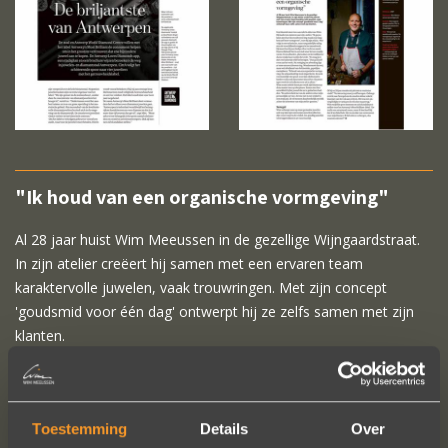
"Ik houd van een organische vormgeving"
Al 28 jaar huist Wim Meeussen in de gezellige Wijngaardstraat.
In zijn atelier creëert hij samen met een ervaren team
karaktervolle juwelen, vaak trouwringen. Met zijn concept
'goudsmid voor één dag' ontwerpt hij ze zelfs samen met zijn
klanten.
"Ik onderscheid me van de anderen door mijn persoonlijke
service. Zet me niet in een winkel in een strak pak. Ik wil mensen
daadwerkelijk een blik achter de schermen van mijn atelier
Toestemming
Details
Over