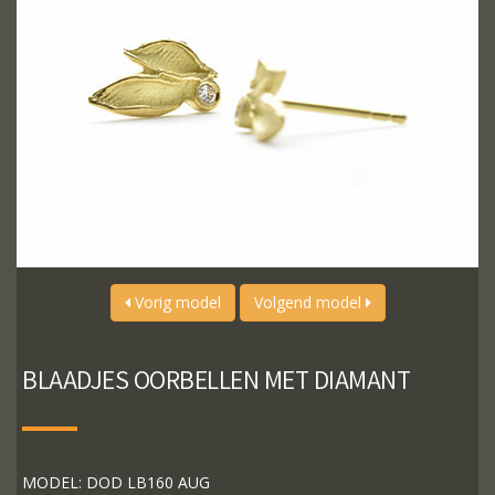
Vorig model
Volgend model
BLAADJES OORBELLEN MET DIAMANT
MODEL: DOD LB160 AUG