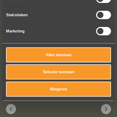
ontdekten. Ze zijn gewoonweg perfect
voor ons. We hebben ongeveer een
Statistieken
jaar lang online naar ringen gekeken,
we zijn naar veel winkels geweest en
niets voelde helemaal goed. Jouw
Marketing
ontwerpen zijn uniek, goed gemaakt
en haalbaar.
Jak Wonderly
Alles toestaan
Selectie toestaan
Bekijk al onze reviews
Weigeren