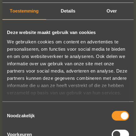
Prijs per paar (incl. diamanten)
: € 880,-
Toestemming
Details
Over
MEER INFO
BESTELLEN?
Deze website maakt gebruik van cookies
We gebruiken cookies om content en advertenties te
personaliseren, om functies voor social media te bieden
en om ons websiteverkeer te analyseren. Ook delen we
informatie over uw gebruik van onze site met onze
VOLG ONS OP SOCIALE MEDIA
partners voor social media, adverteren en analyse. Deze
partners kunnen deze gegevens combineren met andere
informatie die u aan ze heeft verstrekt of die ze hebben
verzameld op basis van uw gebruik van hun services.
Toestemmingsselectie
Noodzakelijk
A+ voor ontwerp, klantenservice.
Bedankt voor al je inspanningen en
Voorkeuren
geduld toen we deze ringen