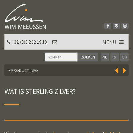
MENU
+32 (0)3 232 19 13
NL
FR
EN
PRODUCT INFO
WAT IS STERLING ZILVER?