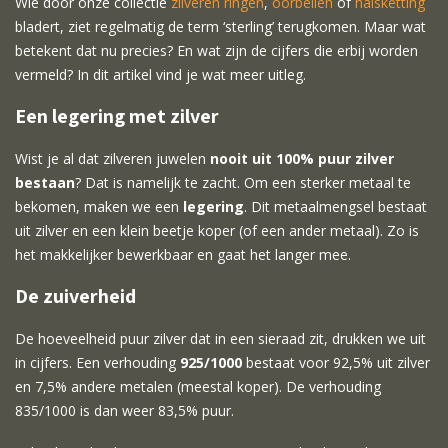
Wie door onze collectie
zilveren ringen
,
oorbellen
of
halsketting
bladert, ziet regelmatig de term ‘sterling’ terugkomen. Maar wat
betekent dat nu precies? En wat zijn de cijfers die erbij worden
vermeld? In dit artikel vind je wat meer uitleg.
Een legering met zilver
Wist je al dat zilveren juwelen
nooit uit 100% puur zilver
bestaan
? Dat is namelijk te zacht. Om een sterker metaal te
bekomen, maken we een
legering
. Dit metaalmengsel bestaat
uit zilver en een klein beetje koper (of een ander metaal). Zo is
het makkelijker bewerkbaar en gaat het langer mee.
De zuiverheid
De hoeveelheid puur zilver dat in een sieraad zit, drukken we uit
in cijfers. Een verhouding
925/1000
bestaat voor 92,5% uit zilver
en 7,5% andere metalen (meestal koper). De verhouding
835/1000 is dan weer 83,5% puur.