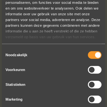
personaliseren, om functies voor social media te bieden
en om ons websiteverkeer te analyseren. Ook delen we
informatie over uw gebruik van onze site met onze
partners voor social media, adverteren en analyse. Deze
A+ voor ontwerp, klantenservice.
partners kunnen deze gegevens combineren met andere
Bedankt voor al je inspanningen en
informatie die u aan ze heeft verstrekt of die ze hebben
geduld toen we deze ringen
verzameld op basis van uw gebruik van hun services.
ontdekten. Ze zijn gewoonweg perfect
voor ons. We hebben ongeveer een
Toestemmingsselectie
jaar lang online naar ringen gekeken,
Noodzakelijk
we zijn naar veel winkels geweest en
niets voelde helemaal goed. Jouw
ontwerpen zijn uniek, goed gemaakt
Voorkeuren
en haalbaar.
Jak Wonderly
Statistieken
Marketing
Bekijk al onze reviews