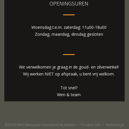
OPENINGSUREN
Woensdag t.e.m. zaterdag: 11u00-18u00
Zondag, maandag, dinsdag gesloten
We verwelkomen je graag in de goud- en zilverwinkel!
Wij werken NIET op afspraak, u bent vrij welkom.
Tot snel?
Wim & team
©2018 Wim Meeussen Goudsmid & Juwelen
•
Product info
•
Webdesign