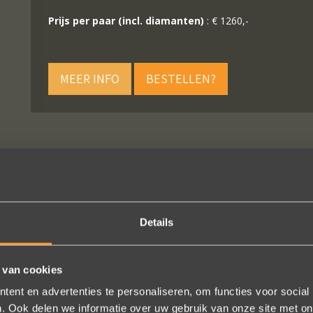
Prijs per paar (incl. diamanten)
: € 1260,-
MEER INFO
BESTELLEN?
VOLG ONS OP SOCIALE MEDIA
Details
 van cookies
ent en advertenties te personaliseren, om functies voor social
. Ook delen we informatie over uw gebruik van onze site met on
 uw creaties zijn we bezig met onze derde bestelling (uit Frankrijk). D