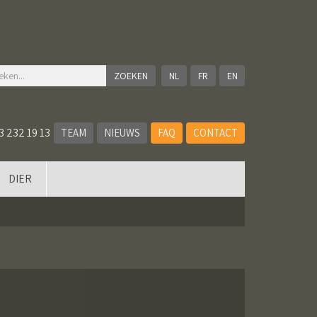
NL
FR
EN
3 232 19 13
TEAM
NIEUWS
FAQ
CONTACT
DIER