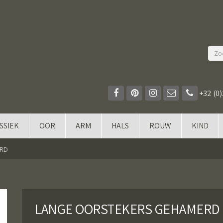
+32 (0)
SSIEK
OOR
ARM
HALS
ROUW
KIND
ERD
LANGE OORSTEKERS GEHAMERD