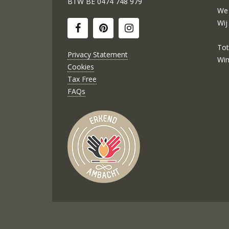
BTW BE
0474 748 979
We 
Wij
Tot
Privacy Statement
Wi
Cookies
Tax Free
FAQs