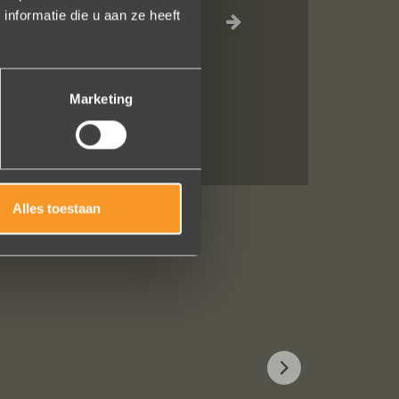
nformatie die u aan ze heeft
 een ring laten
terend. U heeft
Marketing
Alles toestaan