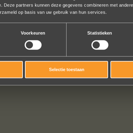
e. Deze partners kunnen deze gegevens combineren met andere i
ndelijk, het team reageert snel en uitstekend advies. We hebben zojuist
erzameld op basis van uw gebruik van hun services.
er een paar steentjes aan toegevoegd, het resultaat is werkelijk schit
ons volledige vertrouwen.
Voorkeuren
Statistieken
Eric Marfort
Bekijk al onze reviews
Selectie toestaan