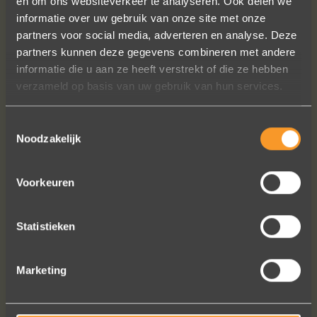
en om ons websiteverkeer te analyseren. Ook delen we
informatie over uw gebruik van onze site met onze
Een droom die uitkomt, de ringen zijn
partners voor social media, adverteren en analyse. Deze
prachtig afgewerkt, perfecte kwaliteit.
partners kunnen deze gegevens combineren met andere
We zijn liefdevol geholpen en ze
informatie die u aan ze heeft verstrekt of die ze hebben
waren op tijd klaar. Kan niet anders
verzameld op basis van uw gebruik van hun services.
zeggen dan AANRADER op elk vlak!
Ennio Drost
Toestemmingsselectie
Noodzakelijk
Voorkeuren
Statistieken
Bekijk al onze reviews
Marketing