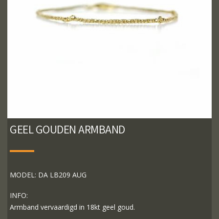
GEEL GOUDEN ARMBAND
MODEL: DA LB209 AUG
INFO:
Armband vervaardigd in 18kt geel goud.