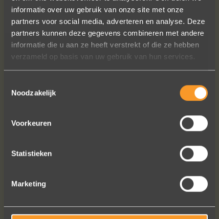
In de ban van uw creaties zijn we
informatie over uw gebruik van onze site met onze
bezig met onze derde bestelling (uit
partners voor social media, adverteren en analyse. Deze
Frankrijk). De ontvangst is altijd zo
partners kunnen deze gegevens combineren met andere
vriendelijk, het team reageert snel en
informatie die u aan ze heeft verstrekt of die ze hebben
uitstekend advies. We hebben zojuist
verzameld op basis van uw gebruik van hun services.
een ring laten verstellen en er een
paar steentjes aan toegevoegd, het
Toestemmingsselectie
resultaat is werkelijk schitterend. U
Noodzakelijk
heeft ons volledige vertrouwen.
Eric Marfort
Voorkeuren
Statistieken
Bekijk al onze reviews
Marketing