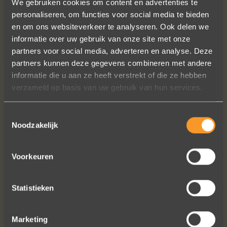
We gebruiken cookies om content en advertenties te
personaliseren, om functies voor social media te bieden
en om ons websiteverkeer te analyseren. Ook delen we
informatie over uw gebruik van onze site met onze
partners voor social media, adverteren en analyse. Deze
partners kunnen deze gegevens combineren met andere
Sieraden online besteld: de ring is
informatie die u aan ze heeft verstrekt of die ze hebben
subliem! Zoals altijd! Het maakt mijn
verzameld op basis van uw gebruik van hun services.
verzameling compleet ??
Ik dank het hele team hartelijk voor dit
prachtige juweeltje, en ook voor jullie
Toestemmingsselectie
Noodzakelijk
vriendelijkheid tijdens onze
gesprekken!
Nathalie Diaz Perez
Voorkeuren
Statistieken
Marketing