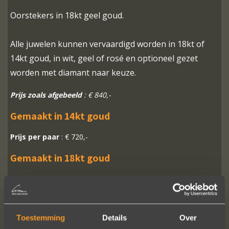
Oorstekers in 18kt geel goud.
Alle juwelen kunnen vervaardigd worden in 18kt of
14kt goud, in wit, geel of rosé en optioneel gezet
worden met diamant naar keuze.
Prijs zoals afgebeeld
: € 840,-
Gemaakt in 14kt goud
Prijs per paar
: € 720,-
Gemaakt in 18kt goud
Prijs per paar
: € 840,-
Toestemming
Details
Over
MEER INFO
BESTELLEN?