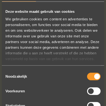
Deze website maakt gebruik van cookies
We gebruiken cookies om content en advertenties te
personaliseren, om functies voor social media te bieden
VOLG ONS OP SOCIALE MEDIA
en om ons websiteverkeer te analyseren. Ook delen we
informatie over uw gebruik van onze site met onze
partners voor social media, adverteren en analyse. Deze
partners kunnen deze gegevens combineren met andere
informatie die u aan ze heeft verstrekt of die ze hebben
verzameld op basis van uw gebruik van hun services.
Wat een prachtige ervaring ! Heel
Toestemmingsselectie
professioneel team, persoonlijk en
Noodzakelijk
warm onthaal, verzorgde service,
punctueel in het uitvoeren van de
bestelling, permanent contact per
Voorkeuren
email tot het versturen van van de
ringen (we wonen in het buitenland).
Statistieken