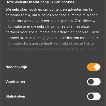
Deze website maakt gebruik van cookies
VOLG ONS OP SOCIALE MEDIA
We gebruiken cookies om content en advertenties te
personaliseren, om functies voor social media te bieden
en om ons websiteverkeer te analyseren. Ook delen we
informatie over uw gebruik van onze site met onze
partners voor social media, adverteren en analyse. Deze
partners kunnen deze gegevens combineren met andere
informatie die u aan ze heeft verstrekt of die ze hebben
Een droom die uitkomt, de ringen zijn
verzameld op basis van uw gebruik van hun services.
prachtig afgewerkt, perfecte kwaliteit.
We zijn liefdevol geholpen en ze
Toestemmingsselectie
waren op tijd klaar. Kan niet anders
Noodzakelijk
zeggen dan AANRADER op elk vlak!
Ennio Drost
Voorkeuren
Statistieken