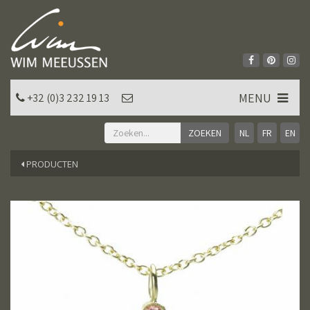
MENU
+32 (0)3 232 19 13
NL
FR
EN
PRODUCTEN