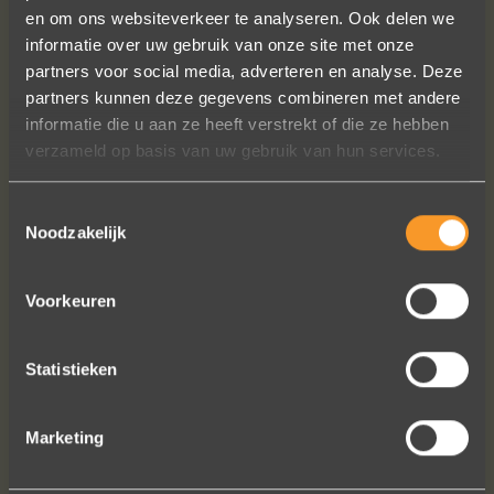
en om ons websiteverkeer te analyseren. Ook delen we
informatie over uw gebruik van onze site met onze
Wat een prachtige ervaring ! Heel
partners voor social media, adverteren en analyse. Deze
professioneel team, persoonlijk en
partners kunnen deze gegevens combineren met andere
warm onthaal, verzorgde service,
informatie die u aan ze heeft verstrekt of die ze hebben
punctueel in het uitvoeren van de
verzameld op basis van uw gebruik van hun services.
bestelling, permanent contact per
email tot het versturen van van de
Toestemmingsselectie
ringen (we wonen in het buitenland).
Noodzakelijk
Alles tip top en dat mag hoog en
duidelijk gezegd worden.
Voorkeuren
Brigitte Antoine Guiet
Statistieken
Bekijk al onze reviews
Marketing