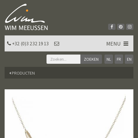
MENU
+32 (0)3 232 19 13
NL
FR
EN
PRODUCTEN