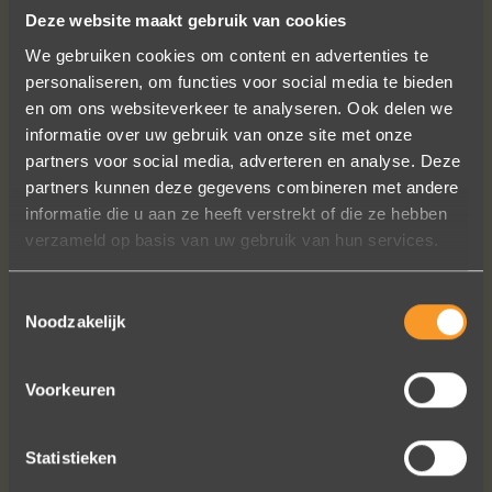
Deze website maakt gebruik van cookies
VOLG ONS OP SOCIALE MEDIA
We gebruiken cookies om content en advertenties te
personaliseren, om functies voor social media te bieden
en om ons websiteverkeer te analyseren. Ook delen we
informatie over uw gebruik van onze site met onze
partners voor social media, adverteren en analyse. Deze
partners kunnen deze gegevens combineren met andere
informatie die u aan ze heeft verstrekt of die ze hebben
verzameld op basis van uw gebruik van hun services.
Sieraden online besteld: de ring is
subliem! Zoals altijd! Het maakt mijn
verzameling compleet ??
Toestemmingsselectie
Noodzakelijk
Ik dank het hele team hartelijk voor dit
prachtige juweeltje, en ook voor jullie
vriendelijkheid tijdens onze
Voorkeuren
gesprekken!
Nathalie Diaz Perez
Statistieken