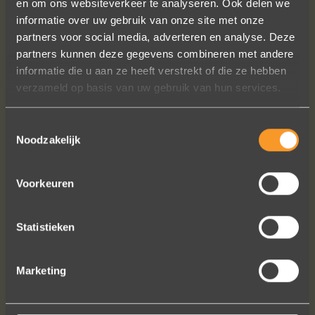
en om ons websiteverkeer te analyseren. Ook delen we
informatie over uw gebruik van onze site met onze
In de ban van uw creaties zijn we
partners voor social media, adverteren en analyse. Deze
bezig met onze derde bestelling (uit
partners kunnen deze gegevens combineren met andere
Frankrijk). De ontvangst is altijd zo
informatie die u aan ze heeft verstrekt of die ze hebben
vriendelijk, het team reageert snel en
verzameld op basis van uw gebruik van hun services.
uitstekend advies. We hebben zojuist
een ring laten verstellen en er een
paar steentjes aan toegevoegd, het
Toestemmingsselectie
Noodzakelijk
resultaat is werkelijk schitterend. U
heeft ons volledige vertrouwen.
Eric Marfort
Voorkeuren
Statistieken
Bekijk al onze reviews
Marketing