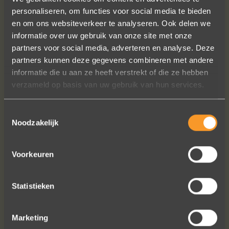
personaliseren, om functies voor social media te bieden
en om ons websiteverkeer te analyseren. Ook delen we
informatie over uw gebruik van onze site met onze
partners voor social media, adverteren en analyse. Deze
Wat een prachtige ervaring ! Heel
partners kunnen deze gegevens combineren met andere
professioneel team, persoonlijk en
informatie die u aan ze heeft verstrekt of die ze hebben
warm onthaal, verzorgde service,
verzameld op basis van uw gebruik van hun services.
punctueel in het uitvoeren van de
bestelling, permanent contact per
Toestemmingsselectie
email tot het versturen van van de
Noodzakelijk
ringen (we wonen in het buitenland).
Alles tip top en dat mag hoog en
Voorkeuren
duidelijk gezegd worden.
Brigitte Antoine Guiet
Statistieken
Marketing