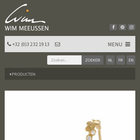
MENU
+32 (0)3 232 19 13
NL
FR
EN
PRODUCTEN