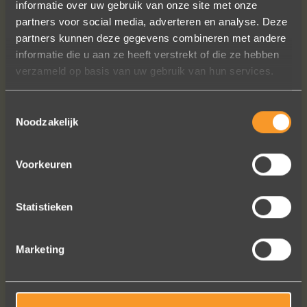
informatie over uw gebruik van onze site met onze
zijn gewoon prachtig en subtiel
partners voor social media, adverteren en analyse. Deze
tegelijk. Héél veel waar voor je geld. In
partners kunnen deze gegevens combineren met andere
het echt zijn ze eigenlijk mooier dan
informatie die u aan ze heeft verstrekt of die ze hebben
op de foto's.
verzameld op basis van uw gebruik van hun services.
We bestelden online, maar er wordt
contact met je onderhouden alsof je
Toestemmingsselectie
in de winkel staat.
Noodzakelijk
Het is eigenlijk een feestje om bij Wim
Meeusen sierraden aan te schaffen!
Voorkeuren
Erik Koopmans
Statistieken
Bekijk al onze reviews
Marketing