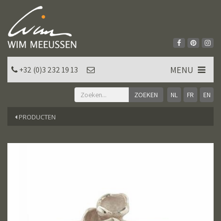
MENU
+32 (0)3 232 19 13
NL
FR
EN
PRODUCTEN