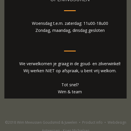
Woensdag t.e.m. zaterdag: 11u00-18u00
Zondag, maandag, dinsdag gesloten
We verwelkomen je graag in de goud- en zilverwinkel!
Wij werken NIET op afspraak, u bent vrij welkom.
Tot snel?
Wim & team
©2018 Wim Meeussen Goudsmid & Juwelen
•
Product info
•
Webdesign
Antwerpen - Koen Michielsen