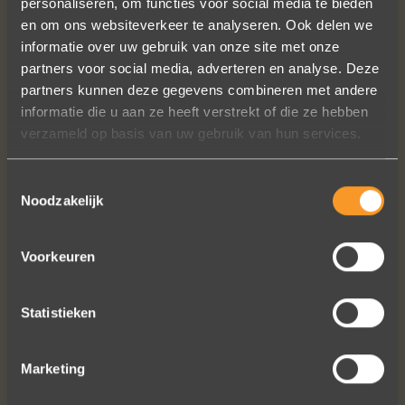
personaliseren, om functies voor social media te bieden
en om ons websiteverkeer te analyseren. Ook delen we
informatie over uw gebruik van onze site met onze
partners voor social media, adverteren en analyse. Deze
In de ban van uw creaties zijn we
partners kunnen deze gegevens combineren met andere
bezig met onze derde bestelling (uit
informatie die u aan ze heeft verstrekt of die ze hebben
Frankrijk). De ontvangst is altijd zo
verzameld op basis van uw gebruik van hun services.
vriendelijk, het team reageert snel en
uitstekend advies. We hebben zojuist
een ring laten verstellen en er een
Toestemmingsselectie
Noodzakelijk
paar steentjes aan toegevoegd, het
resultaat is werkelijk schitterend. U
heeft ons volledige vertrouwen.
Voorkeuren
Eric Marfort
Statistieken
Marketing
Bekijk al onze reviews