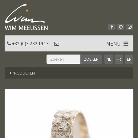
MENU
+32 (0)3 232 19 13
NL
FR
EN
PRODUCTEN