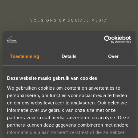
VOLG ONS OP SOCIALE MEDIA
Toestemming
Details
Over
Wat een vakmanschap! De sierraden
Deze website maakt gebruik van cookies
zijn gewoon prachtig en subtiel
We gebruiken cookies om content en advertenties te
tegelijk. Héél veel waar voor je geld. In
personaliseren, om functies voor social media te bieden
het echt zijn ze eigenlijk mooier dan
en om ons websiteverkeer te analyseren. Ook delen we
op de foto's.
informatie over uw gebruik van onze site met onze
We bestelden online, maar er wordt
partners voor social media, adverteren en analyse. Deze
contact met je onderhouden alsof je
partners kunnen deze gegevens combineren met andere
in de winkel staat.
informatie die u aan ze heeft verstrekt of die ze hebben
Het is eigenlijk een feestje om bij Wim