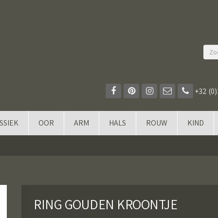
+32 (0)
SSIEK
OOR
ARM
HALS
ROUW
KIND
RING GOUDEN KROONTJE