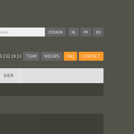
NL
FR
EN
3 232 19 13
TEAM
NIEUWS
FAQ
CONTACT
DIER