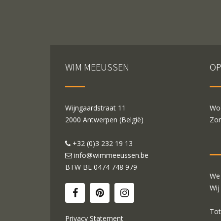
WIM MEEUSSEN
OP
Wijngaardstraat 11
Woe
2000 Antwerpen (België)
Zon
+32 (0)3 232 19 13
info@wimmeeussen.be
BTW BE
0474 748 979
We 
Wij
Tot
Privacy Statement