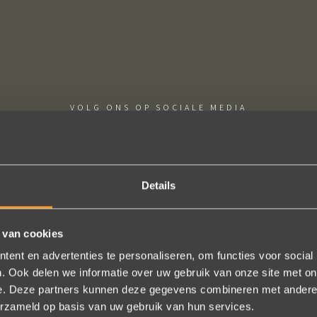
VOLG ONS OP SOCIALE MEDIA
Details
 van cookies
ige sieraden! Na mn trouwring heb ik nu aan mn andere hand ook ee
trots als een pauw ben ik.
ent en advertenties te personaliseren, om functies voor social
. Ook delen we informatie over uw gebruik van onze site met on
Marijn Melis
e. Deze partners kunnen deze gegevens combineren met andere i
erzameld op basis van uw gebruik van hun services.