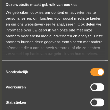
Deze website maakt gebruik van cookies
VOLG ONS OP SOCIALE MEDIA
We gebruiken cookies om content en advertenties te
personaliseren, om functies voor social media te bieden
en om ons websiteverkeer te analyseren. Ook delen we
informatie over uw gebruik van onze site met onze
partners voor social media, adverteren en analyse. Deze
partners kunnen deze gegevens combineren met andere
informatie die u aan ze heeft verstrekt of die ze hebben
verzameld op basis van uw gebruik van hun services.
Een droom die uitkomt, de ringen zijn
prachtig afgewerkt, perfecte kwaliteit.
We zijn liefdevol geholpen en ze
Toestemmingsselectie
Noodzakelijk
waren op tijd klaar. Kan niet anders
zeggen dan AANRADER op elk vlak!
Ennio Drost
Voorkeuren
Statistieken