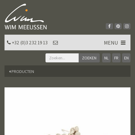
MENU
+32 (0)3 232 19 13
NL
FR
EN
PRODUCTEN