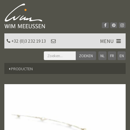
MENU
+32 (0)3 232 19 13
NL
FR
EN
PRODUCTEN