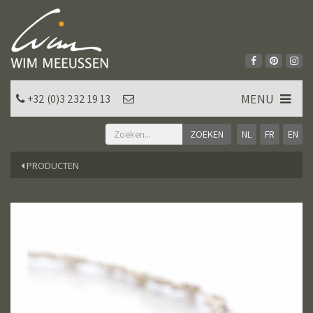
MENU
+32 (0)3 232 19 13
NL
FR
EN
PRODUCTEN