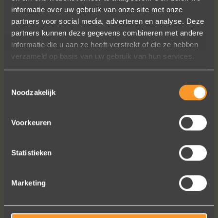
Wat een prachtige ervaring ! Heel
informatie over uw gebruik van onze site met onze
professioneel team, persoonlijk en
partners voor social media, adverteren en analyse. Deze
warm onthaal, verzorgde service,
partners kunnen deze gegevens combineren met andere
punctueel in het uitvoeren van de
informatie die u aan ze heeft verstrekt of die ze hebben
bestelling, permanent contact per
verzameld op basis van uw gebruik van hun services.
email tot het versturen van van de
ringen (we wonen in het buitenland).
Toestemmingsselectie
Alles tip top en dat mag hoog en
Noodzakelijk
duidelijk gezegd worden.
Brigitte Antoine Guiet
Voorkeuren
Statistieken
Bekijk al onze reviews
Marketing