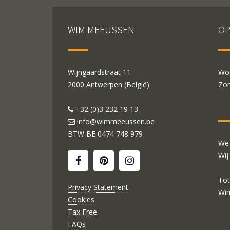
WIM MEEUSSEN
OP
Wijngaardstraat 11
Woe
2000 Antwerpen (België)
Zon
+32 (0)3 232 19 13
info@wimmeeussen.be
BTW BE
0474 748 979
We 
Wij
Tot
Privacy Statement
Wi
Cookies
Tax Free
FAQs