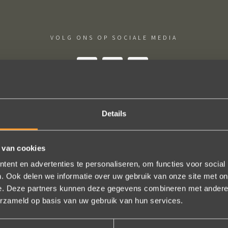
VOLG ONS OP SOCIALE MEDIA
Details
schap! De sierraden zijn gewoon prachtig en subtiel tegelijk. Héél ve
geld. In het echt zijn ze eigenlijk mooier dan op de foto's.
 van cookies
n online, maar er wordt contact met je onderhouden alsof je in de w
ent en advertenties te personaliseren, om functies voor social
t is eigenlijk een feestje om bij Wim Meeusen sierraden aan te schaff
. Ook delen we informatie over uw gebruik van onze site met on
e. Deze partners kunnen deze gegevens combineren met andere i
Erik Koopmans
erzameld op basis van uw gebruik van hun services.
Bekijk al onze reviews