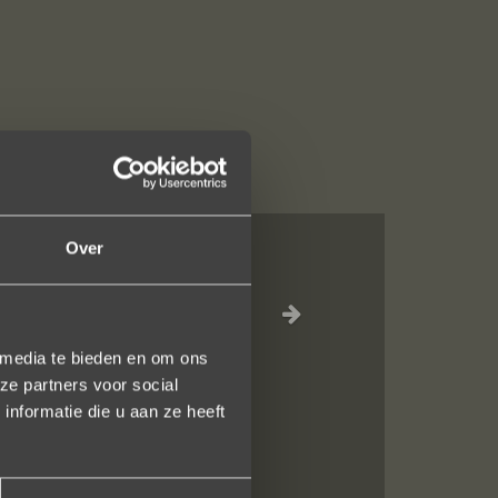
Over
el waar voor je
inkel staat.
 media te bieden en om ons
en!
ze partners voor social
nformatie die u aan ze heeft