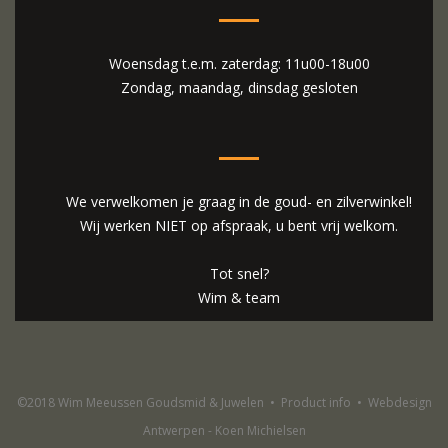
Woensdag t.e.m. zaterdag: 11u00-18u00
Zondag, maandag, dinsdag gesloten
We verwelkomen je graag in de goud- en zilverwinkel!
Wij werken NIET op afspraak, u bent vrij welkom.
Tot snel?
Wim & team
©2018 Wim Meeussen Goudsmid & Juwelen
•
Product info
•
Webdesign
Antwerpen - Koen Michielsen