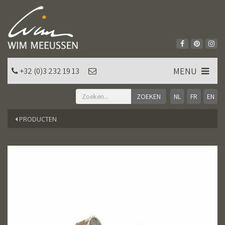
MENU
+32 (0)3 232 19 13
NL
FR
EN
PRODUCTEN