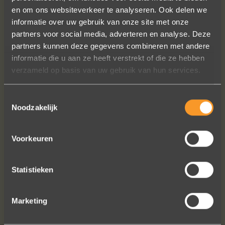
en om ons websiteverkeer te analyseren. Ook delen we
informatie over uw gebruik van onze site met onze
In de ban van uw creaties zijn we
partners voor social media, adverteren en analyse. Deze
bezig met onze derde bestelling (uit
partners kunnen deze gegevens combineren met andere
Frankrijk). De ontvangst is altijd zo
informatie die u aan ze heeft verstrekt of die ze hebben
vriendelijk, het team reageert snel en
verzameld op basis van uw gebruik van hun services.
uitstekend advies. We hebben zojuist
een ring laten verstellen en er een
Toestemmingsselectie
paar steentjes aan toegevoegd, het
Noodzakelijk
resultaat is werkelijk schitterend. U
heeft ons volledige vertrouwen.
Voorkeuren
Eric Marfort
Statistieken
Bekijk al onze reviews
Marketing