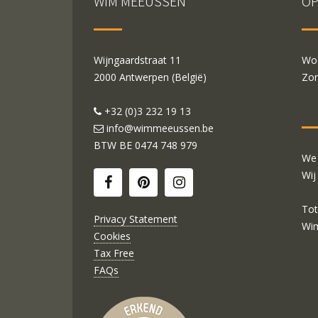
WIM MEEUSSEN
OP
Wijngaardstraat 11
Woe
2000 Antwerpen (België)
Zon
+32 (0)3 232 19 13
info@wimmeeussen.be
BTW BE
0474 748 979
We 
Wij
Tot
Privacy Statement
Wi
Cookies
Tax Free
FAQs