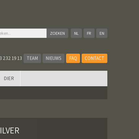
NL
FR
EN
3 232 19 13
TEAM
NIEUWS
FAQ
CONTACT
DIER
ILVER