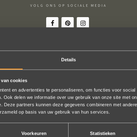
VOLG ONS OP SOCIALE MEDIA
Details
ie uitkomt, de ringen zijn prachtig afgewerkt, perfecte kwaliteit. We zi
 en ze waren op tijd klaar. Kan niet anders zeggen dan AANRADER op 
 van cookies
Ennio Drost
ent en advertenties te personaliseren, om functies voor social
. Ook delen we informatie over uw gebruik van onze site met on
e. Deze partners kunnen deze gegevens combineren met andere i
Bekijk al onze reviews
erzameld op basis van uw gebruik van hun services.
Voorkeuren
Statistieken