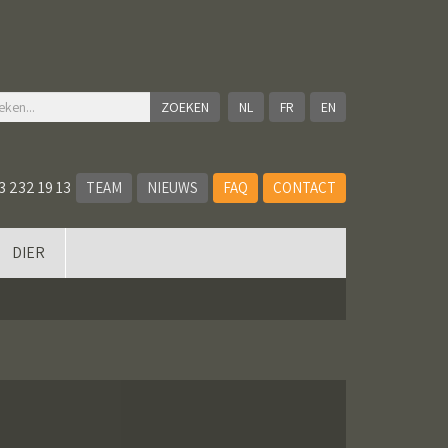
NL
FR
EN
3 232 19 13
TEAM
NIEUWS
FAQ
CONTACT
DIER