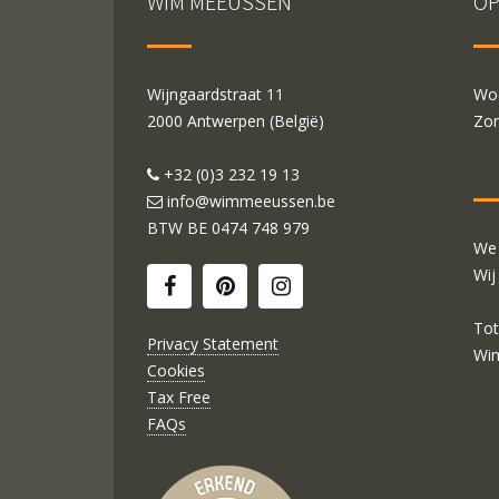
WIM MEEUSSEN
OP
Wijngaardstraat 11
Woe
2000 Antwerpen (België)
Zon
+32 (0)3 232 19 13
info@wimmeeussen.be
BTW BE
0474 748 979
We 
Wij
Tot
Privacy Statement
Wi
Cookies
Tax Free
FAQs